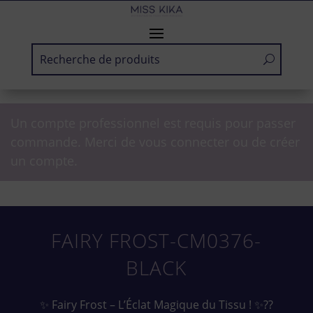
Un compte professionnel est requis pour passer
commande. Merci de vous connecter ou de créer
un compte.
FAIRY FROST-CM0376-
BLACK
✨ Fairy Frost – L’Éclat Magique du Tissu ! ✨??