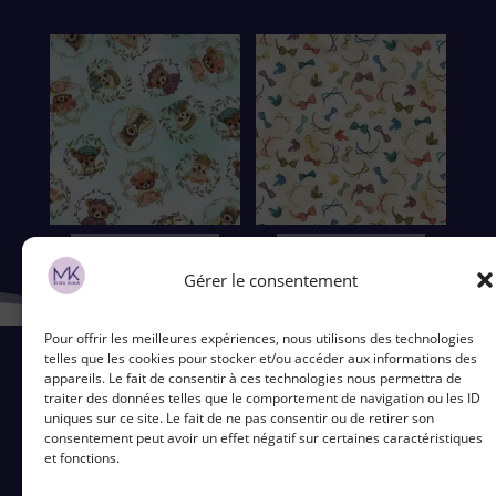
Ajouter au panier
Ajouter au panier
Gérer le consentement
Pour offrir les meilleures expériences, nous utilisons des technologies
telles que les cookies pour stocker et/ou accéder aux informations des
appareils. Le fait de consentir à ces technologies nous permettra de
traiter des données telles que le comportement de navigation ou les ID
uniques sur ce site. Le fait de ne pas consentir ou de retirer son
Contact
consentement peut avoir un effet négatif sur certaines caractéristiques
et fonctions.
5 Bd du Ronceray, 49100 Angers