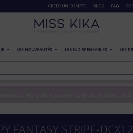
CREER UN COMPTE
BLOG
FAQ
CO
UE
LES NOUVEAUTÉS
LES INDISPENSABLES
LES P
ommande. Merci de vous connecter ou de créer un c
PY FANTASY STRIPE-DCX12