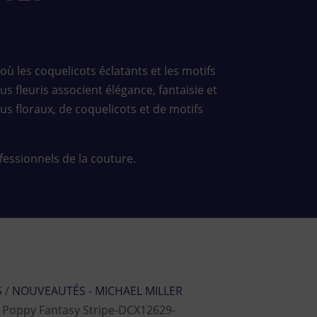
ù les coquelicots éclatants et les motifs
s fleuris associent élégance, fantaisie et
us floraux, de coquelicots et de motifs
ofessionnels de la couture.
S
/
NOUVEAUTÉS - MICHAEL MILLER
 Poppy Fantasy Stripe-DCX12629-