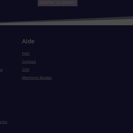
Ajouter au panier
Aide
FAQ
Contact
es
CGV
Mentions légales
brics