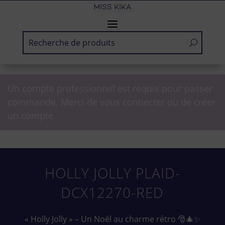
Un compte professionnel est requis pour passer
commande. Merci de vous connecter ou de créer
un compte.
HOLLY JOLLY PLAID-
DCX12270-RED
« Holly Jolly » – Un Noël au charme rétro 🎅🎄✨