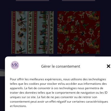
Ajouter au panier
Ajouter au panier
Gérer le consentement
Pour offrir les meilleures expériences, nous utilisons des technologies
telles que les cookies pour stocker et/ou accéder aux informations des
appareils. Le fait de consentir à ces technologies nous permettra de
traiter des données telles que le comportement de navigation ou les ID
uniques sur ce site. Le fait de ne pas consentir ou de retirer son
Contact
consentement peut avoir un effet négatif sur certaines caractéristiques
et fonctions.
5 Bd du Ronceray, 49100 Angers