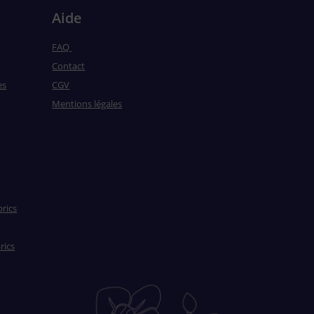
Aide
FAQ
Contact
es
CGV
Mentions légales
brics
rics