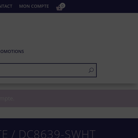
0
NTACT
MON COMPTE
ROMOTIONS
ompte.
TE / DC8639-SWHT