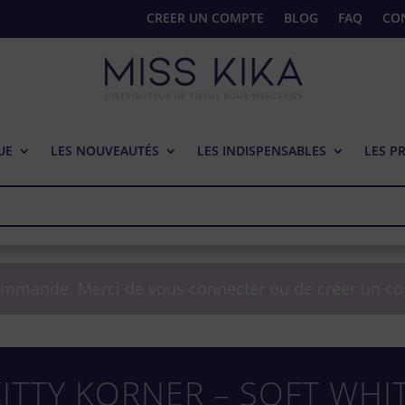
CREER UN COMPTE
BLOG
FAQ
CO
UE
LES NOUVEAUTÉS
LES INDISPENSABLES
LES P
ommande. Merci de vous connecter ou de créer un c
 KITTY KORNER – SOFT WHI