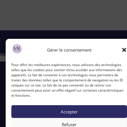
VOUS AIMEREZ AUSSI…
Gérer le consentement
Pour offrir les meilleures expériences, nous utilisons des technologies
telles que les cookies pour stocker et/ou accéder aux informations des
appareils. Le fait de consentir à ces technologies nous permettra de
traiter des données telles que le comportement de navigation ou les ID
uniques sur ce site. Le fait de ne pas consentir ou de retirer son
Contact
consentement peut avoir un effet négatif sur certaines caractéristiques
et fonctions.
5 Bd du Ronceray, 49100 Angers
©2026 Miss kika – Tout droit réservé
Accepter
CGV
|
Mentions légales
Refuser